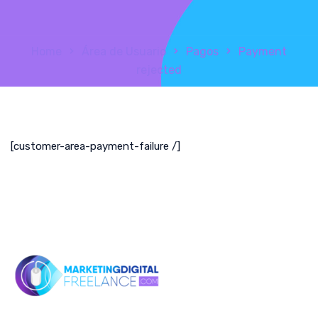
Home
Área de Usuario
Pagos
Payment
rejected
[customer-area-payment-failure /]