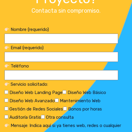
Contacta sin compromiso.
Nombre (requerido)
Email (requerido)
Teléfono
Servicio solicitado:
Diseño Web Landing Page
Diseño Web Básico
Diseño Web Avanzado
Mantenimiento Web
Gestión de Redes Sociales
Bonos por horas
Auditoría Gratis
Otra consulta
Mensaje: Indica aquí si ya tienes web, redes o cualquier