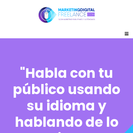
"Habla con tu
público usando
su idioma y
hablando de lo