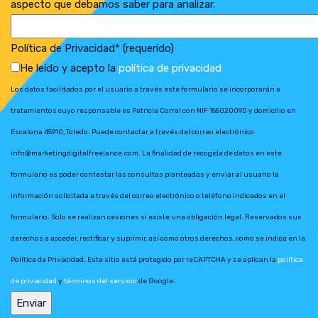
aspecto que debamos saber para analizar.
Política de Privacidad* (requerido)
He leído y acepto la
política de privacidad
Los datos facilitados por el usuario a través este formulario se incorporarán a
tratamientos cuyo responsable es Patricia Corral con NIF 15502009D y domicilio en
Escalona 45910, Toledo. Puede contactar a través del correo electrónico
info@marketingdigitalfreelance.com. La finalidad de recogida de datos en este
formulario es poder contestar las consultas planteadas y enviar al usuario la
información solicitada a través del correo electrónico o teléfono indicados en el
formulario. Solo se realizan cesiones si existe una obligación legal. Reservados sus
derechos a acceder, rectificar y suprimir, así como otros derechos, como se indica en la
Política de Privacidad. Este sitio está protegido por reCAPTCHA y se aplican la
política
de privacidad
y
términos del servicio
de Google.