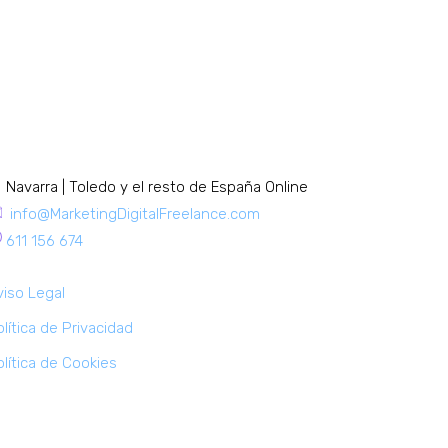
ONTACTA
Navarra | Toledo y el resto de España Online
info@MarketingDigitalFreelance.com
611 156 674
viso Legal
lítica de Privacidad
lítica de Cookies